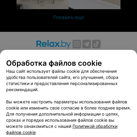
Показать ещё
О проекте
Новости проекта
Размещение рекламы
Обработка файлов cookie
Вакансии
Публичный договор
Способы оплаты
Публичный договор по использованию сервиса
Наш сайт использует файлы cookie для обеспечения
«Афиша»
удобства пользователей сайта, его улучшения, сбора
статистики и предоставления персонализированных
Пользовательское соглашение
рекомендаций.
Написать в поддержку
Вы можете настроить параметры использования файлов
Связаться по вопросам сотрудничества
cookie или изменить свое согласие в более позднее время.
Написать руководителю relax.by
Для получения дополнительной информации о целях,
Персональные настройки cookie
сроках и порядке использования файлов cookie вы
можете ознакомиться с нашей
Политикой обработки
Обработка персональных данных
файлов cookie